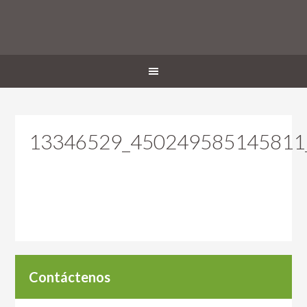
13346529_450249585145811_
Contáctenos