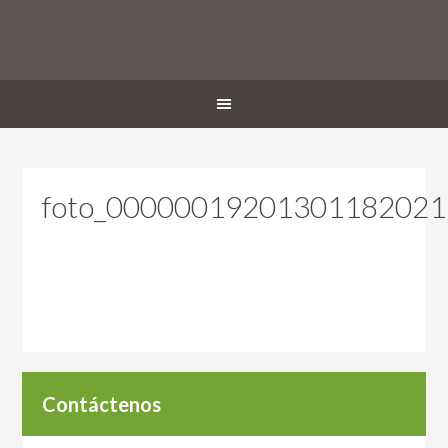
foto_000000192013011820211
Contáctenos