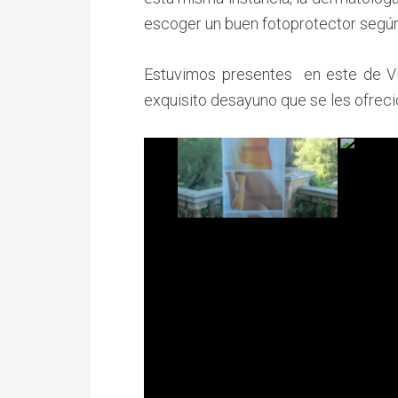
escoger un buen fotoprotector según
Estuvimos presentes en este de Vic
exquisito desayuno que se les ofreció